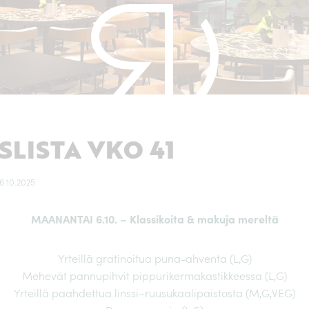
LISTA VKO 41
6.10.2025
MAANANTAI 6.10. – Klassikoita & makuja mereltä
Yrteillä gratinoitua puna-ahventa (L,G)
Mehevät pannupihvit pippurikermakastikkeessa (L,G)
Yrteillä paahdettua linssi–ruusukaalipaistosta (M,G,VEG)