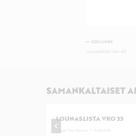
ARTIKKELI
EDELLINEN
Lounaslista vko 40
SELAUS
SAMANKALTAISET A
O 34
LOUNASLISTA VKO 33
25
Tekijä
Tiia Ohman
11.08.2025