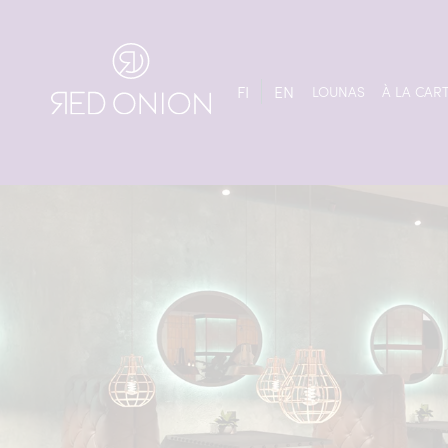
Siirry
sisältöön
FI
EN
LOUNAS
À LA CAR