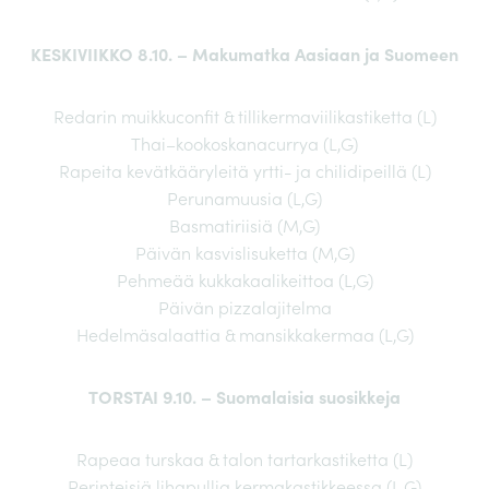
KESKIVIIKKO 8.10. – Makumatka Aasiaan ja Suomeen
Redarin muikkuconfit & tillikermaviilikastiketta (L)
Thai–kookoskanacurrya (L,G)
Rapeita kevätkääryleitä yrtti- ja chilidipeillä (L)
Perunamuusia (L,G)
Basmatiriisiä (M,G)
Päivän kasvislisuketta (M,G)
Pehmeää kukkakaalikeittoa (L,G)
Päivän pizzalajitelma
Hedelmäsalaattia & mansikkakermaa (L,G)
TORSTAI 9.10. – Suomalaisia suosikkeja
Rapeaa turskaa & talon tartarkastiketta (L)
Perinteisiä lihapullia kermakastikkeessa (L,G)