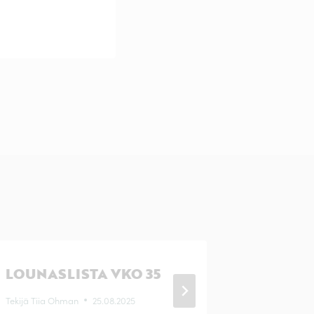
LOUNASLISTA VKO 35
LOUNAS
Tekijä
Tiia Ohman
25.08.2025
Tekijä
Tiia O