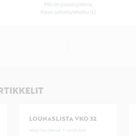
Päivän pizzalajitelma
Ripan juhlatäytekakku (L)
EN
RTIKKELIT
LOUNASLISTA VKO 32
Tekijä
Tiia Ohman
04.08.2025