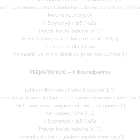
atti–parmesan pastaa & kanattomia kanapaloja à la Chef Kau
Perunamuusia (L,G)
Höyrytettyä riisiä (M,G)
Päivän kasvislisuketta (M,G)
Hernekeittoa palvipotkalla & sipulilla (M,G)
Päivän pizzalajitelma
Pannukakkua, mansikkahilloa ja kermavaahtoa (L)
PERJANTAI 10.10. – Viikon huipennus
Lohta raikkaassa sitruskastikkeessa (L,G)
arin kevyesti savustettua broileria & herkkusienimuhennosta (
Mehevää linssilasagnea italialaiseen tapaan (L)
Kermaperunoita (L,G)
Höyrytettyä riisiä (M,G)
Päivän kasvislisuketta (M,G)
Ukrainalaista kalaseljankaa vuolukermalla (L,G)