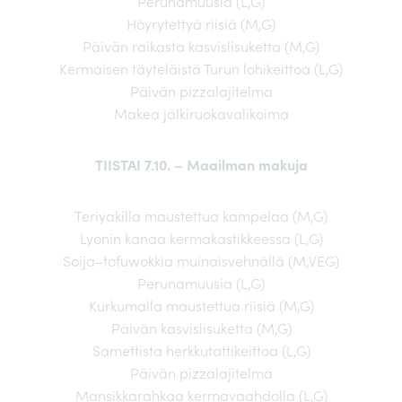
Perunamuusia (L,G)
Höyrytettyä riisiä (M,G)
Päivän raikasta kasvislisuketta (M,G)
Kermaisen täyteläistä Turun lohikeittoa (L,G)
Päivän pizzalajitelma
Makea jälkiruokavalikoima
TIISTAI 7.10. – Maailman makuja
Teriyakilla maustettua kampelaa (M,G)
Lyonin kanaa kermakastikkeessa (L,G)
Soija–tofuwokkia muinaisvehnällä (M,VEG)
Perunamuusia (L,G)
Kurkumalla maustettua riisiä (M,G)
Päivän kasvislisuketta (M,G)
Samettista herkkutattikeittoa (L,G)
Päivän pizzalajitelma
Mansikkarahkaa kermavaahdolla (L,G)