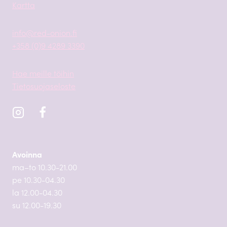
Kartta
info@red-onion.fi
+358 (0)9 4289 3390
Hae meille töihin
Tietosuojaseloste
Avoinna
ma–to 10.30-21.00
pe 10.30-04.30
la 12.00-04.30
su 12.00-19.30