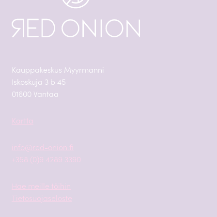
Kauppakeskus Myyrmanni
Iskoskuja 3 b 45
01600 Vantaa
Kartta
info@red-onion.fi
+358 (0)9 4289 3390
Hae meille töihin
Tietosuojaseloste