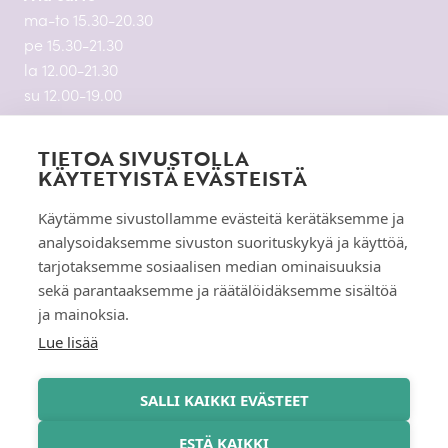
ma-to 15.30-20.30
pe 15.30-21.30
la 12.00-21.30
su 12.00-19.00
Yökerho
TIETOA SIVUSTOLLA
KÄYTETYISTÄ EVÄSTEISTÄ
pe-la 23.00-04.30
Käytämme sivustollamme evästeitä kerätäksemme ja
analysoidaksemme sivuston suorituskykyä ja käyttöä,
tarjotaksemme sosiaalisen median ominaisuuksia
sekä parantaaksemme ja räätälöidäksemme sisältöä
ja mainoksia.
Lue lisää
Oiva-raportti
Oiva Report
(FI)
SALLI KAIKKI EVÄSTEET
ESTÄ KAIKKI