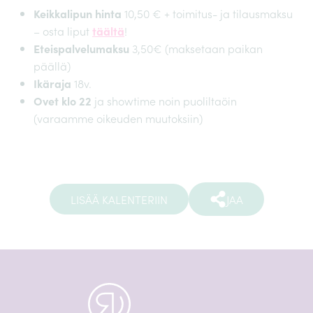
Keikkalipun hinta
10,50 € + toimitus- ja tilausmaksu
– osta liput
täältä
!
Eteispalvelumaksu
3,50€ (maksetaan paikan
päällä)
Ikäraja
18v.
Ovet klo 22
ja showtime noin puoliltaöin
(varaamme oikeuden muutoksiin)
LISÄÄ KALENTERIIN
JAA